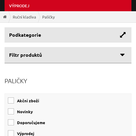
VÝPRODEJ
Ruční kladiva
Paličky
Podkategorie
Filtr produktů
Cenové rozpětí
PALIČKY
Výrobce
63 Kč
298 Kč
EXTOL-PREMIUM
(8)
Akční zboží
EXTOL-CRAFT
(5)
GEKO
(3)
Novinky
SIXTOL
(3)
Doporučujeme
Výprodej