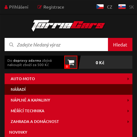
Přihlášení
Registrace
CZ
SK
Hledat
Do
dopravy zdarma
zbývá
0 Kč
nakoupit zboží za 500 Kč
0
AUTO-MOTO
NÁŘADÍ
NÁPLNĚ A KAPALINY
MĚŘÍCÍ TECHNIKA
ZAHRADA A DOMÁCNOST
NOVINKY