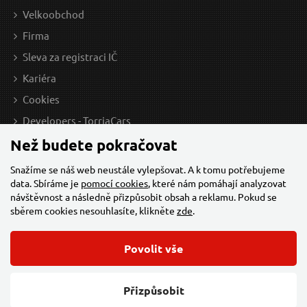
Velkoobchod
Firma
Sleva za registraci IČ
Kariéra
Cookies
Developers - TorriaCars
Než budete pokračovat
Snažíme se náš web neustále vylepšovat. A k tomu potřebujeme
data. Sbíráme je
pomocí cookies
, které nám pomáhají analyzovat
návštěvnost a následně přizpůsobit obsah a reklamu. Pokud se
sběrem cookies nesouhlasíte, klikněte
zde
.
Povolit vše
© 2026 Všechna práva vyhrazena,
Torriacars, s.r.o.
Feo.cz
Přizpůsobit
Změnit nastavení cookies