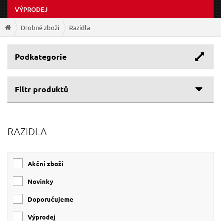
VÝPRODEJ
Drobné zboží
Razidla
Podkategorie
Filtr produktů
Cenové rozpětí
RAZIDLA
196 Kč
674 Kč
Akční zboží
Novinky
Doporučujeme
Výprodej