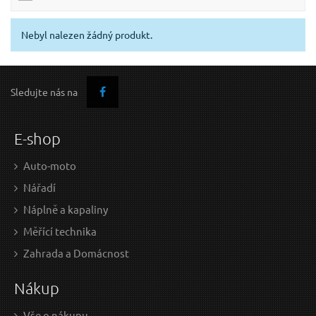
Nebyl nalezen žádný produkt.
Sledujte nás na
E-shop
Auto-moto
Nářadí
Náplně a kapaliny
Měřící technika
Zahrada a Domácnost
Nákup
Vše o nákupu