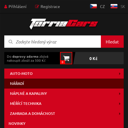
Přihlášení
Registrace
CZ
SK
Hledat
Do
dopravy zdarma
zbývá
0 Kč
nakoupit zboží za 500 Kč
0
AUTO-MOTO
NÁŘADÍ
NÁPLNĚ A KAPALINY
MĚŘÍCÍ TECHNIKA
ZAHRADA A DOMÁCNOST
NOVINKY