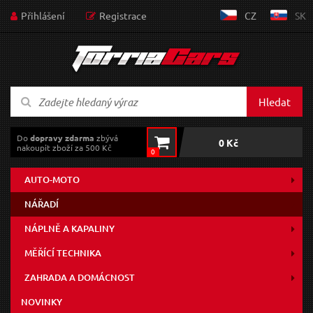
Přihlášení
Registrace
CZ
SK
Hledat
Do
dopravy zdarma
zbývá
0 Kč
nakoupit zboží za 500 Kč
0
AUTO-MOTO
NÁŘADÍ
NÁPLNĚ A KAPALINY
MĚŘÍCÍ TECHNIKA
ZAHRADA A DOMÁCNOST
NOVINKY