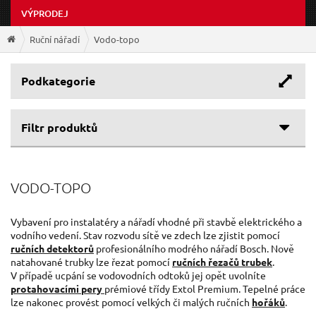
VÝPRODEJ
Ruční nářadí
Vodo-topo
Podkategorie
Filtr produktů
Cenové rozpětí
VODO-TOPO
Výrobce
49 Kč
1 050 Kč
EXTOL-PREMIUM
(17)
Vybavení pro instalatéry a nářadí vhodné při stavbě elektrického a
vodního vedení. Stav rozvodu sítě ve zdech lze zjistit pomocí
GEKO
(7)
ručních detektorů
profesionálního modrého nářadí Bosch. Nově
SIXTOL
(2)
natahované trubky lze řezat pomocí
ručních řezačů trubek
.
EXTOL-CRAFT
(1)
V případě ucpání se vodovodních odtoků jej opět uvolníte
protahovacími pery
prémiové třídy Extol Premium. Tepelné práce
lze nakonec provést pomocí velkých či malých ručních
hořáků
.