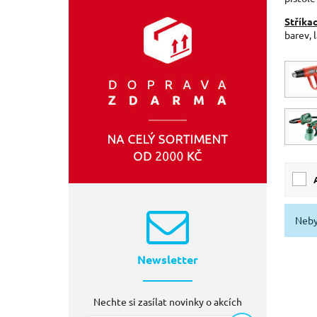
EXTOL-PREMIUM
(3)
Stříkac
barev, 
EXTOL-LADY
(2)
SIXTOL
(2)
EXTOL-INDUSTRIAL
(1)
Neby
Newsletter
Nechte si zasílat novinky o akcích