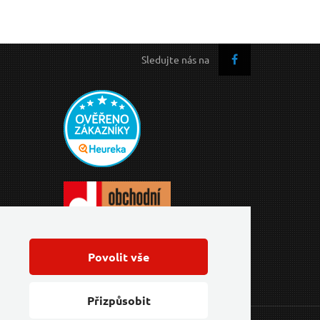
Sledujte nás na
Povolit vše
Přizpůsobit