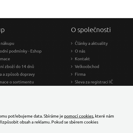
up
O společnosti
 nákupu
Články a aktuality
dní podmínky - Eshop
O nás
amace
Kontakt
ní zboží do 14 dnů
Velkoobchod
a a způsob dopravy
Firma
mace o sortimentu
Sleva za registraci IČ
odce nákupem
Kariéra
ažení
Cookies
Developers - TorriaCars
tomu potřebujeme data. Sbíráme je
pomocí cookies
, které nám
řizpůsobit obsah a reklamu. Pokud se sběrem cookies