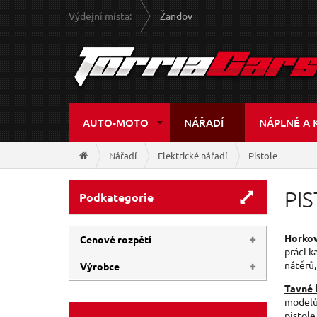
Výdejní místa:
Žandov
AUTO-MOTO
NÁŘADÍ
NÁPLNĚ A 
Nářadí
Elektrické nářadí
Pistole
PI
Podkategorie
Horkov
Cenové rozpětí
práci k
nátěrů,
Výrobce
120 Kč
1 079 Kč
Tavné l
EXTOL-CRAFT
(9)
modelů 
pistole
GEKO
(6)