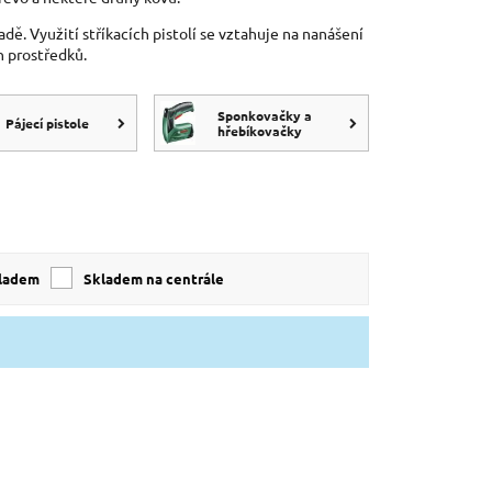
ě. Využití stříkacích pistolí se vztahuje na nanášení
ch prostředků.
Sponkovačky a
Pájecí pistole
hřebíkovačky
kladem
skladem na centrále