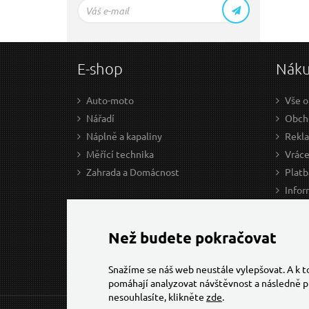
E-shop
Nák
Auto-moto
Vše o
Nářadí
Obcho
Náplně a kapaliny
Rekl
Měřící technika
Vráce
Zahrada a Domácnost
Platb
Infor
Prův
Ke st
Než budete pokračovat
Snažíme se náš web neustále vylepšovat. A k 
pomáhají analyzovat návštěvnost a následně p
nesouhlasíte, klikněte
zde
.