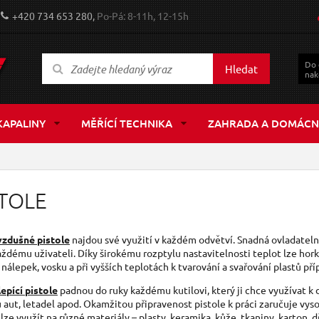
+420 734 653 280,
Po-Pá: 8-11h, 12-15h
Do
Hledat
nak
KAPALINY
MĚŘÍCÍ TECHNIKA
ZAHRADA A DOMÁCN
STOLE
zdušné pistole
najdou své využití v každém odvětví. Snadná ovladatel
aždému uživateli. Díky širokému rozptylu nastavitelnosti teplot lze ho
 nálepek, vosku a při vyšších teplotách k tvarování a svařování plastů př
epící pistole
padnou do ruky každému kutilovi, který ji chce využívat 
aut, letadel apod. Okamžitou připravenost pistole k práci zaručuje vyso
 lze využít na různé materiály – plasty, keramika, kůže, tkaniny, karton, 