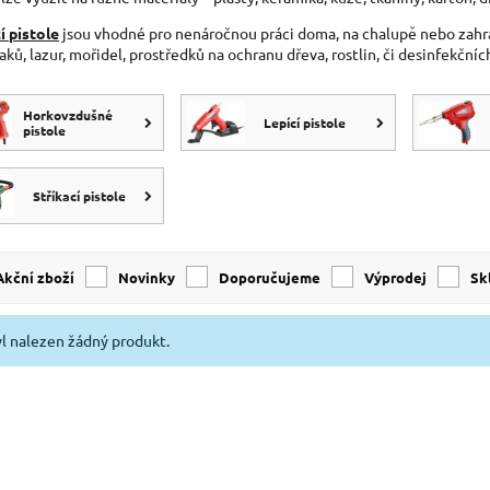
í pistole
jsou vhodné pro nenáročnou práci doma, na chalupě nebo zahrad
laků, lazur, mořidel, prostředků na ochranu dřeva, rostlin, či desinfekční
Horkovzdušné
Lepící pistole
pistole
Stříkací pistole
Akční zboží
Novinky
Doporučujeme
Výprodej
s
l nalezen žádný produkt.