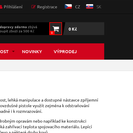
Přihlášení
Registrace
CZ
SK
dopravy zdarma
zbývá
0 Kč
oupit zboží za 500 Kč
0
OST
NOVINKY
VÝPRODEJ
nost, lehká manipulace a dostupné nástavce zpříjemní
rkovzdušné pistole využít zejména k odstraňování
ípadně i k rozmrazování.
k drobným opravám nebo například ke konstrukci
ká zahřívací teplota spojovacího materiálu. Lepící
dřevo a některé druhy kovů.