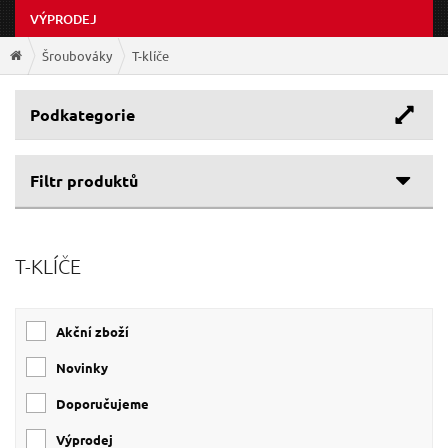
VÝPRODEJ
Šroubováky
T-klíče
Podkategorie
Filtr produktů
Cenové rozpětí
T-KLÍČE
Výrobce
66 Kč
699 Kč
EXTOL-PREMIUM
(2)
Akční zboží
GEKO
(2)
EXTOL-CRAFT
(1)
Novinky
Doporučujeme
Výprodej