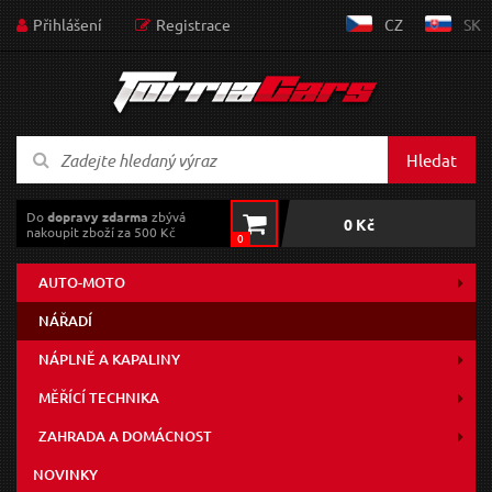
Přihlášení
Registrace
CZ
SK
Hledat
Do
dopravy zdarma
zbývá
0 Kč
nakoupit zboží za 500 Kč
0
AUTO-MOTO
NÁŘADÍ
NÁPLNĚ A KAPALINY
MĚŘÍCÍ TECHNIKA
ZAHRADA A DOMÁCNOST
NOVINKY