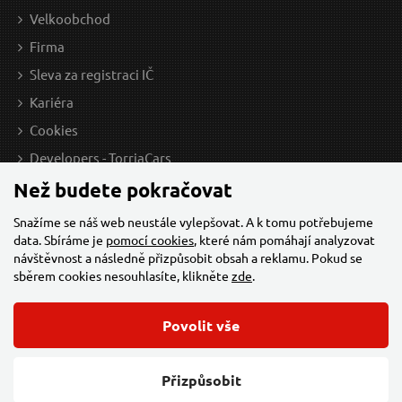
Velkoobchod
Firma
Sleva za registraci IČ
Kariéra
Cookies
Developers - TorriaCars
Než budete pokračovat
Snažíme se náš web neustále vylepšovat. A k tomu potřebujeme
data. Sbíráme je
pomocí cookies
, které nám pomáhají analyzovat
návštěvnost a následně přizpůsobit obsah a reklamu. Pokud se
sběrem cookies nesouhlasíte, klikněte
zde
.
Povolit vše
© 2026 Všechna práva vyhrazena,
Torriacars, s.r.o.
Feo.cz
Přizpůsobit
Změnit nastavení cookies