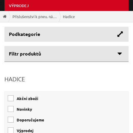
VÝPRODEJ
Příslušenství k pneu. nářadí
Hadice
Podkategorie
Filtr produktů
Cenové rozpětí
HADICE
Výrobce
121 Kč
516 Kč
EXTOL-PREMIUM
(6)
Akční zboží
GEKO
(5)
EXTOL-CRAFT
(2)
Novinky
Doporučujeme
Výprodej