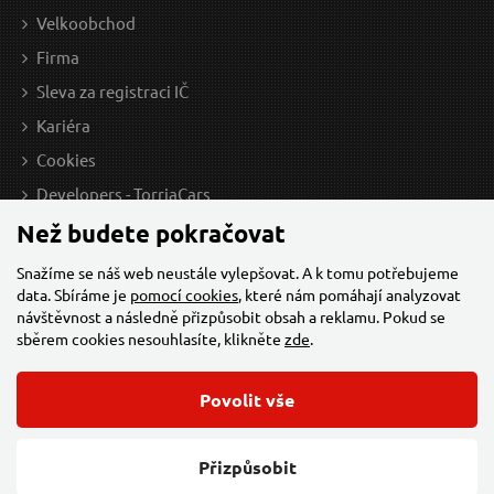
Velkoobchod
Firma
Sleva za registraci IČ
Kariéra
Cookies
Developers - TorriaCars
Než budete pokračovat
Snažíme se náš web neustále vylepšovat. A k tomu potřebujeme
data. Sbíráme je
pomocí cookies
, které nám pomáhají analyzovat
návštěvnost a následně přizpůsobit obsah a reklamu. Pokud se
sběrem cookies nesouhlasíte, klikněte
zde
.
Povolit vše
© 2026 Všechna práva vyhrazena,
Torriacars, s.r.o.
Feo.cz
Přizpůsobit
Změnit nastavení cookies