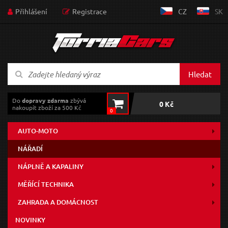
Přihlášení
Registrace
CZ
SK
Hledat
Do
dopravy zdarma
zbývá
0 Kč
nakoupit zboží za 500 Kč
0
AUTO-MOTO
NÁŘADÍ
NÁPLNĚ A KAPALINY
MĚŘÍCÍ TECHNIKA
ZAHRADA A DOMÁCNOST
NOVINKY