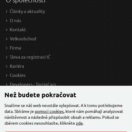
Články a aktuality
O nás
Kontakt
Velkoobchod
Firma
Sleva za registraci IČ
Kariéra
Cookies
Developers - TorriaCars
Než budete pokračovat
Snažíme se náš web neustále vylepšovat. A k tomu potřebujeme
data. Sbíráme je
pomocí cookies
, které nám pomáhají analyzovat
návštěvnost a následně přizpůsobit obsah a reklamu. Pokud se
sběrem cookies nesouhlasíte, klikněte
zde
.