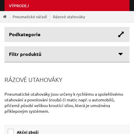
VÝPRODEJ
Pneumatické nářadí
Rázové utahováky
Podkategorie
Filtr produktů
Cenové rozpětí
RÁZOVÉ UTAHOVÁKY
Výrobce
371 Kč
3 025 Kč
Kroutící moment
GEKO
(8)
Pneumatické utahováky jsou určeny k rychlému a spolehlivému
utahování a povolování šroubů či matic např. u automobilů,
EXTOL-PREMIUM
(1)
Volnoběžné otáčky
přičemž působí velikou kroutící silou, která je umožněna
0 Nm
1 600 Nm
příklepovým systémem.
Velikost unašeče
0 ot/min
8 500 ot/min
1/2"
(3)
Akční zboží