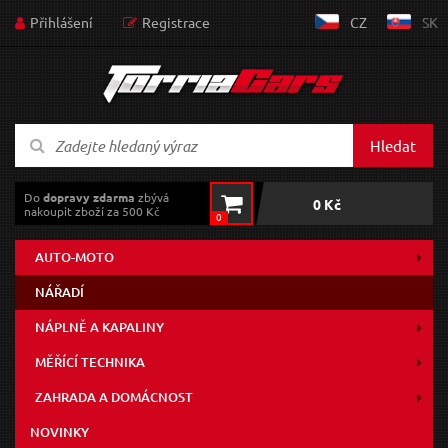
Přihlášení
Registrace
CZ
SK
Hledat
Do
dopravy zdarma
zbývá
0 Kč
nakoupit zboží za 500 Kč
0
AUTO-MOTO
NÁŘADÍ
NÁPLNĚ A KAPALINY
MĚŘÍCÍ TECHNIKA
ZAHRADA A DOMÁCNOST
NOVINKY