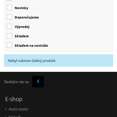
3/4"
(1)
Novinky
Doporučujeme
Výprodej
skladem
skladem na centrále
Nebyl nalezen žádný produkt.
Sledujte nás na
E-shop
Auto-moto
Nářadí