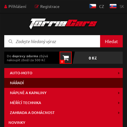
Přihlášení
Registrace
CZ
SK
Hledat
Do
dopravy zdarma
zbývá
0 Kč
nakoupit zboží za 500 Kč
0
AUTO-MOTO
NÁŘADÍ
NÁPLNĚ A KAPALINY
MĚŘÍCÍ TECHNIKA
ZAHRADA A DOMÁCNOST
NOVINKY