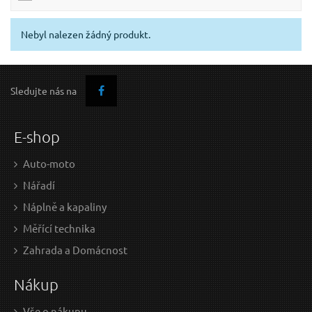
Nebyl nalezen žádný produkt.
Sledujte nás na
E-shop
Auto-moto
Nářadí
Náplně a kapaliny
Měřící technika
Zahrada a Domácnost
Nákup
Vše o nákupu