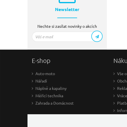
Newsletter
Nechte si zasílat novinky o akcích
E-shop
Nák
Auto-moto
Vše o
Nářadí
Obcho
Náplně a kapaliny
Rekl
Měřící technika
Vráce
Zahrada a Domácnost
Platb
Infor
Prův
Ke st