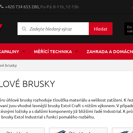
+420 734 653 280,
Po-Pá: 8-11h, 12-15h
Do
Hledat
nak
KAPALINY
MĚŘÍCÍ TECHNIKA
ZAHRADA A DOMÁCN
vé brusky
LOVÉ BRUSKY
ěru úhlové brusky rozhoduje tloušťka materiálu a velikost zatížení. K ře
vaní jsou vhodné levnější brusky Extol Craft s nižším výkonem. V případ
ěsnými ložisky a s dalšími komponenty již bližšími řadě Industrial. K 
í brusky Extol Industrial s funkcí pomalého rozběhu.