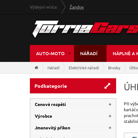
Výdejní místa:
Žandov
AUTO-MOTO
NÁŘADÍ
NÁPLNĚ A 
Nářadí
Elektrické nářadí
Brusky
Úhlo
ÚH
Podkategorie
Při výb
Cenové rozpětí
kartáčo
prachot
Výrobce
stabiln
1 223 Kč
3 990 Kč
Jmenovitý příkon
NAREX
(6)
EXTOL-CRAFT
(2)