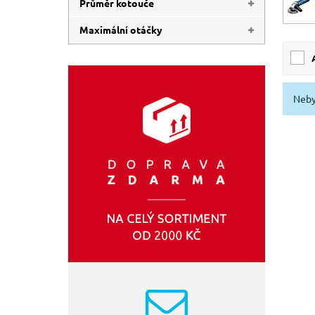
Průměr kotouče
720 W
2 600 W
Maximální otáčky
115 mm
230 mm
6 500 ot/min
11 000 ot/min
Neby