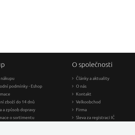
up
O společnosti
 nákupu
Články a aktuality
dní podmínky - Eshop
O nás
amace
Kontakt
ní zboží do 14 dnů
Velkoobchod
a a způsob dopravy
Firma
mace o sortimentu
Sleva za registraci IČ
odce nákupem
Kariéra
ažení
Cookies