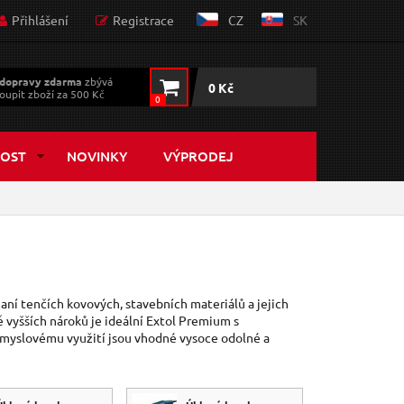
Přihlášení
Registrace
CZ
SK
dopravy zdarma
zbývá
0 Kč
oupit zboží za 500 Kč
0
OST
NOVINKY
VÝPRODEJ
zaní tenčích kovových, stavebních materiálů a jejich
ě vyšších nároků je ideální Extol Premium s
průmyslovému využití jsou vhodné vysoce odolné a