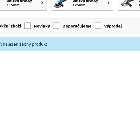
Úhlové brusky
Úhlové brusky
115mm
125mm
Akční zboží
Novinky
Doporučujeme
Výprodej
l nalezen žádný produkt.