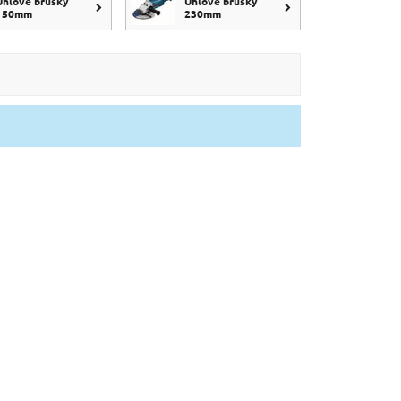
Úhlové brusky
Úhlové brusky
150mm
230mm