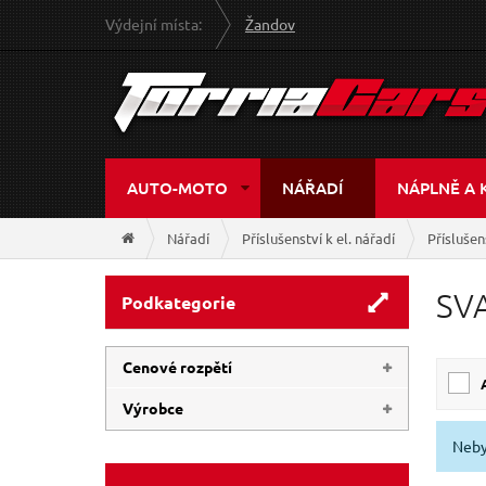
Výdejní místa:
Žandov
AUTO-MOTO
NÁŘADÍ
NÁPLNĚ A 
Nářadí
Příslušenství k el. nářadí
Přísluše
SV
Podkategorie
Cenové rozpětí
Výrobce
159 Kč
2 999 Kč
Neby
GEKO
(3)
EXTOL-INDUSTRIAL
(2)