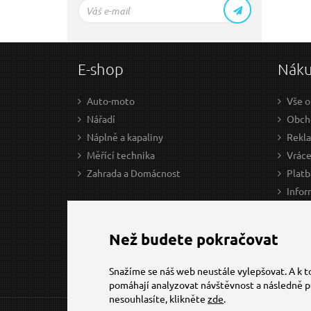
E-shop
Nák
Auto-moto
Vše o
Nářadí
Obcho
Náplně a kapaliny
Rekl
Měřící technika
Vráce
Zahrada a Domácnost
Platb
Infor
Prův
Ke st
Než budete pokračovat
Snažíme se náš web neustále vylepšovat. A k 
pomáhají analyzovat návštěvnost a následně p
nesouhlasíte, klikněte
zde
.