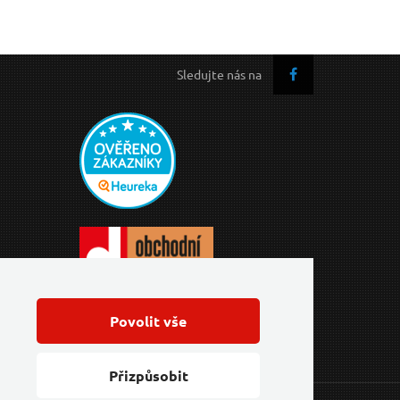
Sledujte nás na
Povolit vše
Přizpůsobit