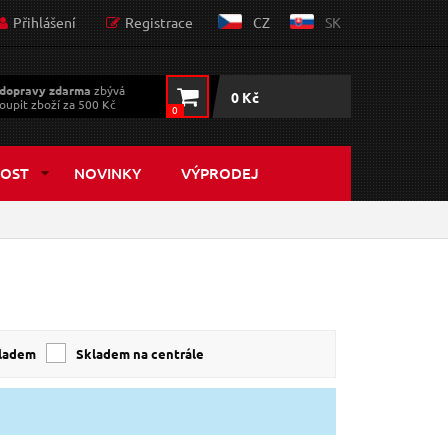
Přihlášení
Registrace
CZ
SK
dopravy zdarma
zbývá
0 Kč
oupit zboží za 500 Kč
0
OST
NOVINKY
VÝPRODEJ
kladem
skladem na centrále