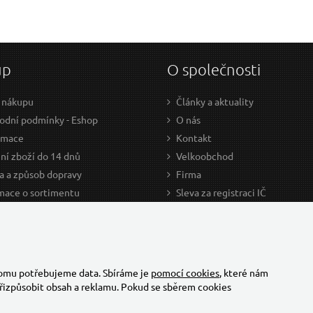
up
O společnosti
 nákupu
Články a aktuality
dní podmínky - Eshop
O nás
amace
Kontakt
ní zboží do 14 dnů
Velkoobchod
a a způsob dopravy
Firma
mace o sortimentu
Sleva za registraci IČ
odce nákupem
Kariéra
ažení
Cookies
Developers - TorriaCars
tomu potřebujeme data. Sbíráme je
pomocí cookies
, které nám
řizpůsobit obsah a reklamu. Pokud se sběrem cookies