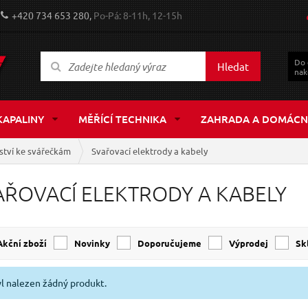
+420 734 653 280,
Po-Pá: 8-11h, 12-15h
Do
Hledat
nak
KAPALINY
MĚŘÍCÍ TECHNIKA
ZAHRADA A DOMÁCN
nství ke svářečkám
Svařovací elektrody a kabely
AŘOVACÍ ELEKTRODY A KABELY
Akční zboží
Novinky
Doporučujeme
Výprodej
s
l nalezen žádný produkt.