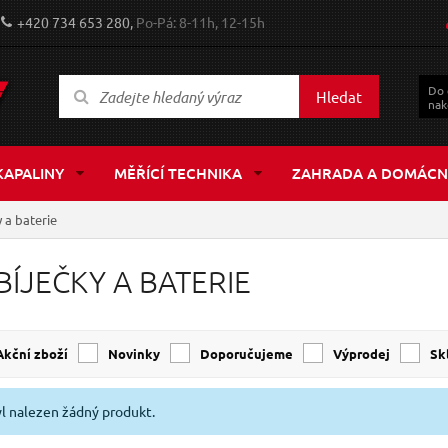
+420 734 653 280,
Po-Pá: 8-11h, 12-15h
Do
Hledat
nak
KAPALINY
MĚŘÍCÍ TECHNIKA
ZAHRADA A DOMÁCN
 a baterie
BÍJEČKY A BATERIE
Akční zboží
Novinky
Doporučujeme
Výprodej
s
l nalezen žádný produkt.