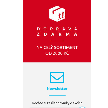
EXTOL-PREMIUM
(2)
EXTOL LADY
(2)
GEKO
(1)
EXTOL-LADY
(1)
Newsletter
Nechte si zasílat novinky o akcích