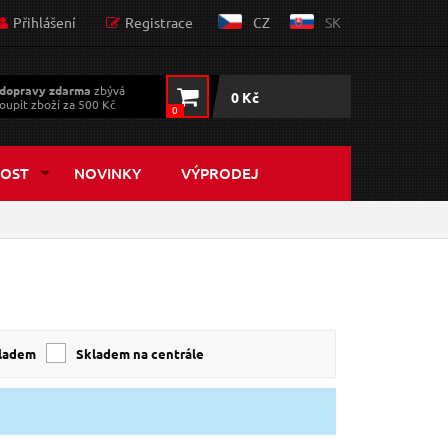
Přihlášení
Registrace
CZ
SK
dopravy zdarma
zbývá
0 Kč
oupit zboží za 500 Kč
0
OST
NOVINKY
VÝPRODEJ
kladem
skladem na centrále