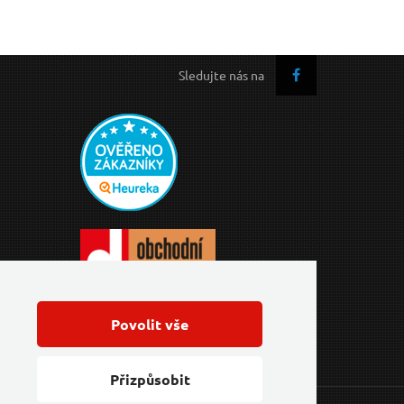
Sledujte nás na
Povolit vše
Přizpůsobit