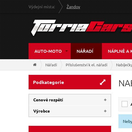
Výdejní místa:
Žandov
AUTO-MOTO
NÁŘADÍ
NÁPLNĚ A 
Nářadí
Příslušenství k el. nářadí
Nabíječky
NA
Podkategorie
Cenové rozpětí
Výrobce
150 Kč
2 204 Kč
Neby
EXTOL-CRAFT
(14)
EXTOL-INDUSTRIAL
(5)