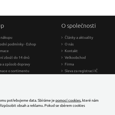
up
O společnosti
 nákupu
Články a aktuality
dní podmínky - Eshop
O nás
amace
Kontakt
ní zboží do 14 dnů
Velkoobchod
a a způsob dopravy
Firma
mace o sortimentu
Sleva za registraci IČ
odce nákupem
Kariéra
ažení
Cookies
Developers - TorriaCars
tomu potřebujeme data. Sbíráme je
pomocí cookies
, které nám
řizpůsobit obsah a reklamu. Pokud se sběrem cookies