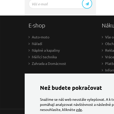
E-shop
Nák
Auto-moto
Vše o
Nářadí
Obcho
Náplně a kapaliny
Rekl
Měřící technika
Vráce
Zahrada a Domácnost
Platb
Infor
Prův
Ke st
Než budete pokračovat
Snažíme se náš web neustále vylepšovat. A k 
pomáhají analyzovat návštěvnost a následně p
nesouhlasíte, klikněte
zde
.