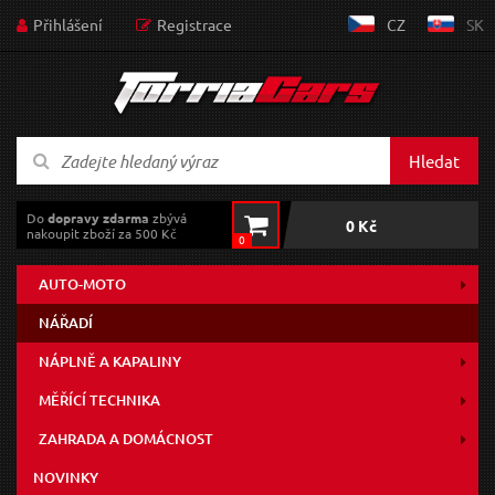
Přihlášení
Registrace
CZ
SK
Hledat
Do
dopravy zdarma
zbývá
0 Kč
nakoupit zboží za 500 Kč
0
AUTO-MOTO
NÁŘADÍ
NÁPLNĚ A KAPALINY
MĚŘÍCÍ TECHNIKA
ZAHRADA A DOMÁCNOST
NOVINKY