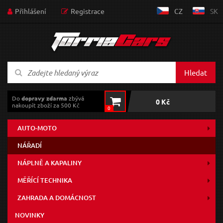
Přihlášení
Registrace
CZ
SK
Hledat
Do
dopravy zdarma
zbývá
0 Kč
nakoupit zboží za 500 Kč
0
AUTO-MOTO
NÁŘADÍ
NÁPLNĚ A KAPALINY
MĚŘÍCÍ TECHNIKA
ZAHRADA A DOMÁCNOST
NOVINKY