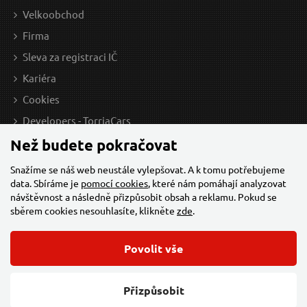
Velkoobchod
Firma
Sleva za registraci IČ
Kariéra
Cookies
Developers - TorriaCars
Než budete pokračovat
Snažíme se náš web neustále vylepšovat. A k tomu potřebujeme
data. Sbíráme je
pomocí cookies
, které nám pomáhají analyzovat
návštěvnost a následně přizpůsobit obsah a reklamu. Pokud se
sběrem cookies nesouhlasíte, klikněte
zde
.
Povolit vše
© 2026 Všechna práva vyhrazena,
Torriacars, s.r.o.
Feo.cz
Přizpůsobit
Změnit nastavení cookies