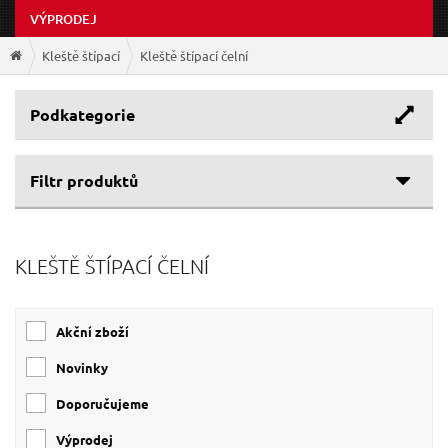
VÝPRODEJ
Kleště štípací
Kleště štípací čelní
Podkategorie
Filtr produktů
Cenové rozpětí
KLEŠTĚ ŠTÍPACÍ ČELNÍ
Výrobce
59 Kč
370 Kč
EXTOL-PREMIUM
(7)
Akční zboží
GEKO
(1)
Novinky
Doporučujeme
Výprodej