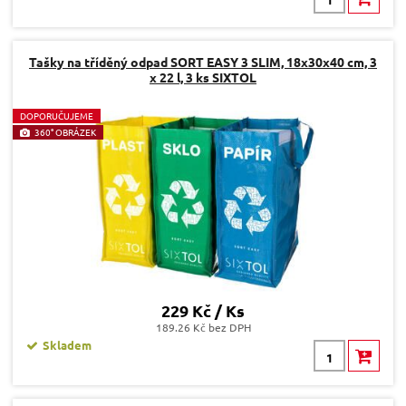
Tašky na tříděný odpad SORT EASY 3 SLIM, 18x30x40 cm, 3
x 22 l, 3 ks SIXTOL
D
OPORUČUJEME
360° OBRÁZEK
229 Kč / Ks
189.26 Kč bez DPH
Skladem