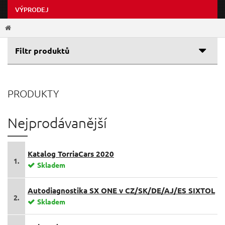
VÝPRODEJ
Filtr produktů
Cenové rozpětí
PRODUKTY
Výrobce
6 Kč
19 990 Kč
EXTOL-PREMIUM
(1370)
Nejprodávanější
SIXTOL
(1283)
GEKO
(992)
Katalog TorriaCars 2020
EXTOL-CRAFT
(656)
1.
Skladem
BALLETTO
(84)
EXTOL-LIGHT
(78)
Autodiagnostika SX ONE v CZ/SK/DE/AJ/ES SIXTOL
2.
Skladem