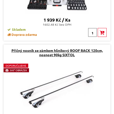
1 939 Kč / Ks
1602.48 Kč bez DPH
Skladem
Doprava zdarma
Příčný nosník se zámkem hliníkový ROOF RACK 120cm,
nosnost 90kg SIXTOL
D
OPORUČUJEME
360° OBRÁZEK