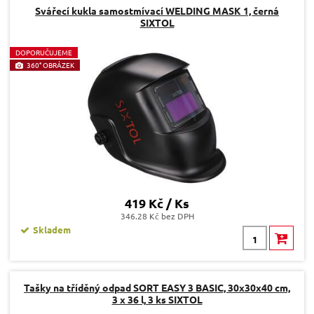
Svářecí kukla samostmívací WELDING MASK 1, černá
SIXTOL
D
OPORUČUJEME
360° OBRÁZEK
419 Kč / Ks
346.28 Kč bez DPH
Skladem
Tašky na tříděný odpad SORT EASY 3 BASIC, 30x30x40 cm,
3 x 36 l, 3 ks SIXTOL