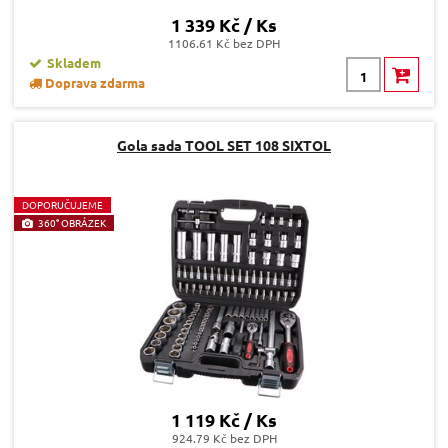
1 339 Kč / Ks
1106.61 Kč bez DPH
Skladem
Doprava zdarma
Gola sada TOOL SET 108 SIXTOL
D
OPORUČUJEME
360° OBRÁZEK
1 119 Kč / Ks
924.79 Kč bez DPH