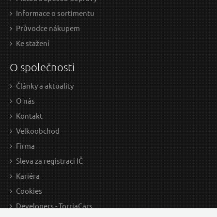
Informace o sortimentu
Průvodce nákupem
Ke stažení
O společnosti
Články a aktuality
O nás
Kontakt
Velkoobchod
Firma
Sleva za registraci IČ
Kariéra
Cookies
Developers - TorriaCars