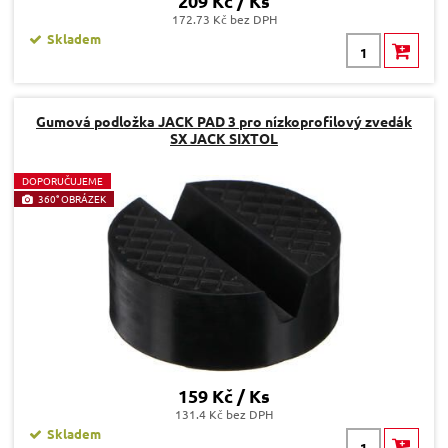
209 Kč / Ks
172.73 Kč bez DPH
Skladem
Gumová podložka JACK PAD 3 pro nízkoprofilový zvedák
SX JACK SIXTOL
D
OPORUČUJEME
360° OBRÁZEK
159 Kč / Ks
131.4 Kč bez DPH
Skladem