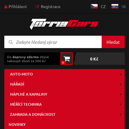
Přihlášení
Registrace
CZ
SK
Hledat
Do
dopravy zdarma
zbývá
0 Kč
nakoupit zboží za 500 Kč
0
AUTO-MOTO
NÁŘADÍ
NÁPLNĚ A KAPALINY
MĚŘÍCÍ TECHNIKA
ZAHRADA A DOMÁCNOST
NOVINKY