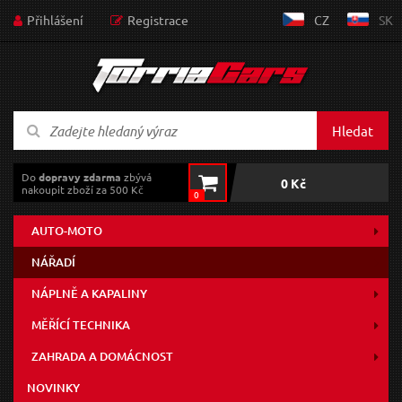
Přihlášení
Registrace
CZ
SK
Hledat
Do
dopravy zdarma
zbývá
0 Kč
nakoupit zboží za 500 Kč
0
AUTO-MOTO
NÁŘADÍ
NÁPLNĚ A KAPALINY
MĚŘÍCÍ TECHNIKA
ZAHRADA A DOMÁCNOST
NOVINKY