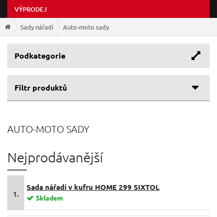
VÝPRODEJ
Sady nářadí
Auto-moto sady
Podkategorie
Filtr produktů
Cenové rozpětí
AUTO-MOTO SADY
1 639 Kč
1 939 Kč
Nejprodávanější
Sada nářadí v kufru HOME 299 SIXTOL
1.
Skladem