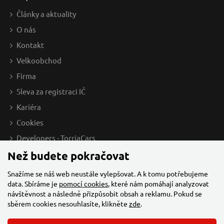
Články a aktuality
O nás
Kontakt
Velkoobchod
Firma
Sleva za registraci IČ
Kariéra
Cookies
Developers - TorriaCars
Než budete pokračovat
Snažíme se náš web neustále vylepšovat. A k tomu potřebujeme
data. Sbíráme je
pomocí cookies
, které nám pomáhají analyzovat
návštěvnost a následně přizpůsobit obsah a reklamu. Pokud se
sběrem cookies nesouhlasíte, klikněte
zde
.