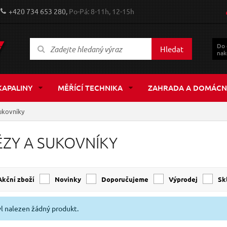
+420 734 653 280,
Po-Pá: 8-11h, 12-15h
Do
Hledat
nak
KAPALINY
MĚŘÍCÍ TECHNIKA
ZAHRADA A DOMÁCN
ukovníky
ÉZY A SUKOVNÍKY
Akční zboží
Novinky
Doporučujeme
Výprodej
s
l nalezen žádný produkt.