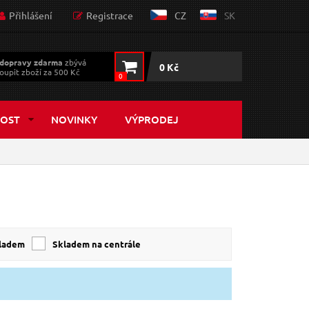
Přihlášení
Registrace
CZ
SK
dopravy zdarma
zbývá
0 Kč
oupit zboží za 500 Kč
0
OST
NOVINKY
VÝPRODEJ
kladem
skladem na centrále