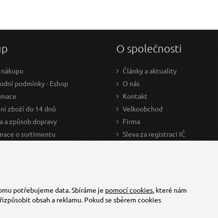
up
O společnosti
 nákupu
Články a aktuality
dní podmínky - Eshop
O nás
amace
Kontakt
ní zboží do 14 dnů
Velkoobchod
a a způsob dopravy
Firma
mace o sortimentu
Sleva za registraci IČ
odce nákupem
Kariéra
ažení
Cookies
Developers - TorriaCars
tomu potřebujeme data. Sbíráme je
pomocí cookies
, které nám
řizpůsobit obsah a reklamu. Pokud se sběrem cookies