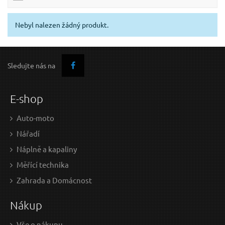
Nebyl nalezen žádný produkt.
Sledujte nás na
E-shop
Auto-moto
Nářadí
Náplně a kapaliny
Měřící technika
Zahrada a Domácnost
Nákup
Vše o nákupu