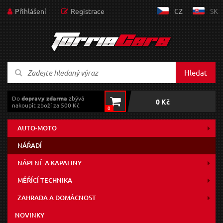
Přihlášení
Registrace
CZ
SK
Hledat
Do
dopravy zdarma
zbývá
0 Kč
nakoupit zboží za 500 Kč
0
AUTO-MOTO
NÁŘADÍ
NÁPLNĚ A KAPALINY
MĚŘÍCÍ TECHNIKA
ZAHRADA A DOMÁCNOST
NOVINKY