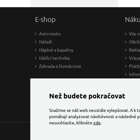
E-shop
Nák
Auto-moto
Vše o
Nářadí
Obcho
Náplně a kapaliny
Rekl
Měřící technika
Vráce
Zahrada a Domácnost
Platb
Infor
Prův
Ke st
Než budete pokračovat
Snažíme se náš web neustále vylepšovat. A k 
pomáhají analyzovat návštěvnost a následně p
nesouhlasíte, klikněte
zde
.
© 2026 Všechna práva vyhrazena,
Torriacars, s.r.o.