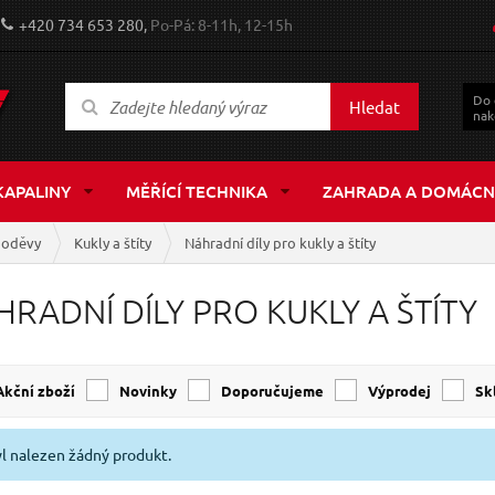
+420 734 653 280,
Po-Pá: 8-11h, 12-15h
Do
Hledat
nak
KAPALINY
MĚŘÍCÍ TECHNIKA
ZAHRADA A DOMÁCN
 oděvy
Kukly a štíty
Náhradní díly pro kukly a štíty
HRADNÍ DÍLY PRO KUKLY A ŠTÍTY
Akční zboží
Novinky
Doporučujeme
Výprodej
s
l nalezen žádný produkt.