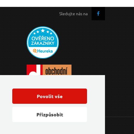
Sledujte nás na
Povolit vše
Přizpůsobit
Feo.cz