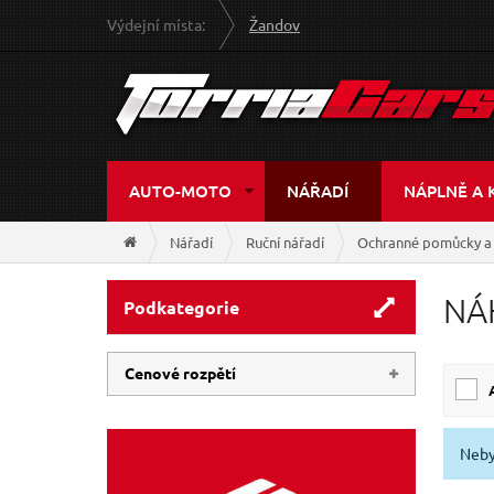
Výdejní místa:
Žandov
AUTO-MOTO
NÁŘADÍ
NÁPLNĚ A 
Nářadí
Ruční nářadí
Ochranné pomůcky a
NÁ
Podkategorie
Cenové rozpětí
109 Kč
769 Kč
Neby