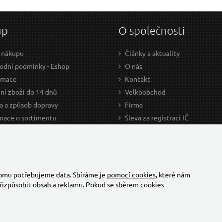
up
O společnosti
 nákupu
Články a aktuality
dní podmínky - Eshop
O nás
amace
Kontakt
ní zboží do 14 dnů
Velkoobchod
a a způsob dopravy
Firma
mace o sortimentu
Sleva za registraci IČ
odce nákupem
Kariéra
ažení
Cookies
Developers - TorriaCars
tomu potřebujeme data. Sbíráme je
pomocí cookies
, které nám
řizpůsobit obsah a reklamu. Pokud se sběrem cookies