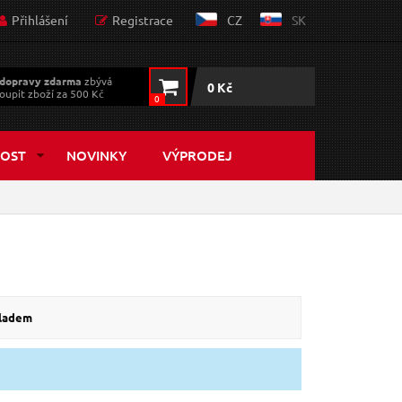
Přihlášení
Registrace
CZ
SK
dopravy zdarma
zbývá
0 Kč
oupit zboží za 500 Kč
0
OST
NOVINKY
VÝPRODEJ
kladem