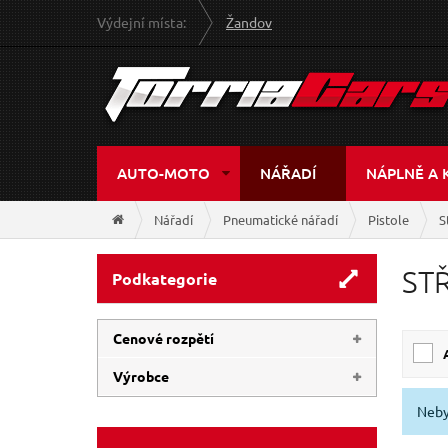
Výdejní místa:
Žandov
AUTO-MOTO
NÁŘADÍ
NÁPLNĚ A 
Nářadí
Pneumatické nářadí
Pistole
S
STŘ
Podkategorie
Cenové rozpětí
Výrobce
269 Kč
2 420 Kč
Neby
GEKO
(6)
EXTOL-CRAFT
(1)