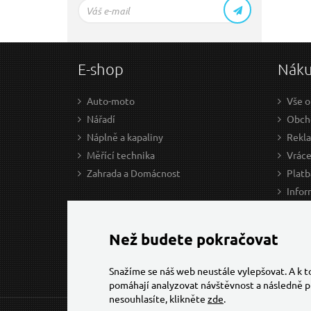
E-shop
Nák
Auto-moto
Vše o
Nářadí
Obcho
Náplně a kapaliny
Rekl
Měřící technika
Vráce
Zahrada a Domácnost
Platb
Infor
Prův
Ke st
Než budete pokračovat
Snažíme se náš web neustále vylepšovat. A k 
pomáhají analyzovat návštěvnost a následně p
nesouhlasíte, klikněte
zde
.