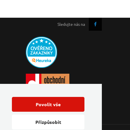
Sledujte nás na
Povolit vše
Přizpůsobit