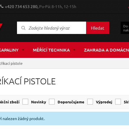
+420 734 653 280,
Po-Pá: 8-11h, 12-15h
Do
Hledat
nak
KAPALINY
MĚŘÍCÍ TECHNIKA
ZAHRADA A DOMÁCN
tříkací pistole
ÍKACÍ PISTOLE
Akční zboží
Novinky
Doporučujeme
Výprodej
s
l nalezen žádný produkt.