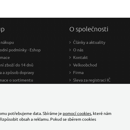
up
O společnosti
 nákupu
Články a aktuality
dní podmínky - Eshop
O nás
amace
Kontakt
ní zboží do 14 dnů
Velkoobchod
a a způsob dopravy
Firma
mace o sortimentu
Sleva za registraci IČ
odce nákupem
Kariéra
ažení
Cookies
Developers - TorriaCars
tomu potřebujeme data. Sbíráme je
pomocí cookies
, které nám
řizpůsobit obsah a reklamu. Pokud se sběrem cookies