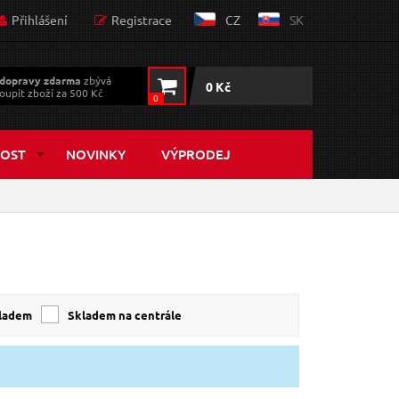
Přihlášení
Registrace
CZ
SK
dopravy zdarma
zbývá
0 Kč
oupit zboží za 500 Kč
0
OST
NOVINKY
VÝPRODEJ
kladem
skladem na centrále