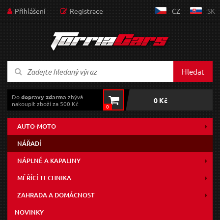
Přihlášení
Registrace
CZ
SK
Hledat
Do
dopravy zdarma
zbývá
0 Kč
nakoupit zboží za 500 Kč
0
AUTO-MOTO
NÁŘADÍ
NÁPLNĚ A KAPALINY
MĚŘÍCÍ TECHNIKA
ZAHRADA A DOMÁCNOST
NOVINKY