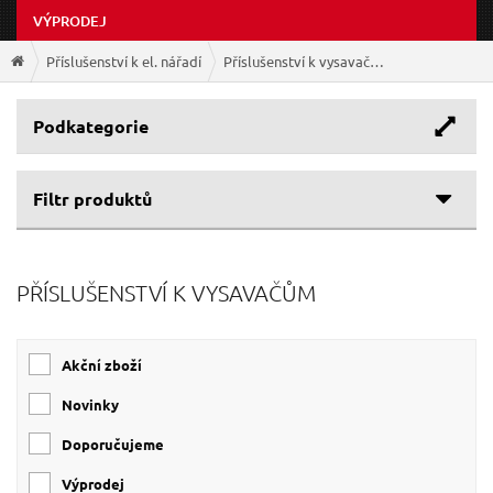
VÝPRODEJ
Příslušenství k el. nářadí
Příslušenství k vysavačům
Podkategorie
Filtr produktů
Cenové rozpětí
PŘÍSLUŠENSTVÍ K VYSAVAČŮM
Výrobce
59 Kč
230 Kč
BOSCH
(1)
Akční zboží
EXTOL-CRAFT
(1)
EXTOL-PREMIUM
(1)
Novinky
SIXTOL
(1)
Doporučujeme
Výprodej