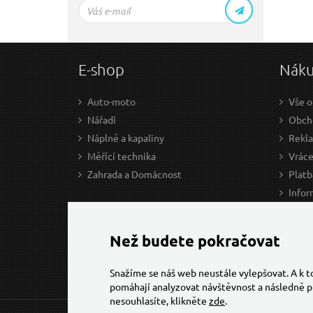
E-shop
Nák
Auto-moto
Vše o
Nářadí
Obcho
Náplně a kapaliny
Rekl
Měřící technika
Vráce
Zahrada a Domácnost
Platb
Infor
Prův
Ke st
Než budete pokračovat
Snažíme se náš web neustále vylepšovat. A k 
pomáhají analyzovat návštěvnost a následně p
nesouhlasíte, klikněte
zde
.