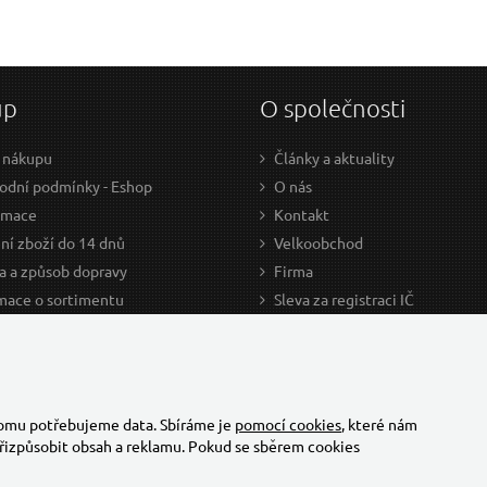
up
O společnosti
 nákupu
Články a aktuality
dní podmínky - Eshop
O nás
amace
Kontakt
ní zboží do 14 dnů
Velkoobchod
a a způsob dopravy
Firma
mace o sortimentu
Sleva za registraci IČ
odce nákupem
Kariéra
ažení
Cookies
Developers - TorriaCars
tomu potřebujeme data. Sbíráme je
pomocí cookies
, které nám
řizpůsobit obsah a reklamu. Pokud se sběrem cookies