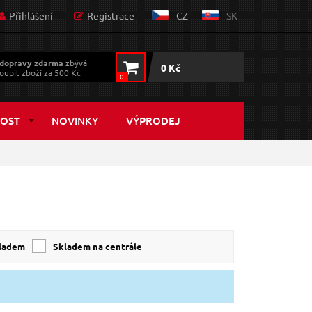
Přihlášení
Registrace
CZ
SK
dopravy zdarma
zbývá
0 Kč
oupit zboží za 500 Kč
0
OST
NOVINKY
VÝPRODEJ
kladem
skladem na centrále