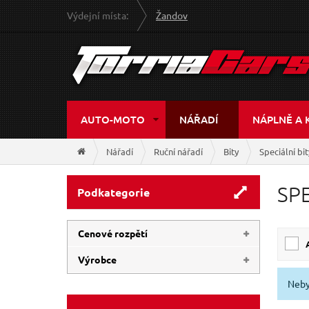
Výdejní místa:
Žandov
AUTO-MOTO
NÁŘADÍ
NÁPLNĚ A 
Nářadí
Ruční nářadí
Bity
Speciální bit
SPE
Podkategorie
Cenové rozpětí
Výrobce
19 Kč
118 Kč
Neby
KITO
(3)
EXTOL-CRAFT
(1)