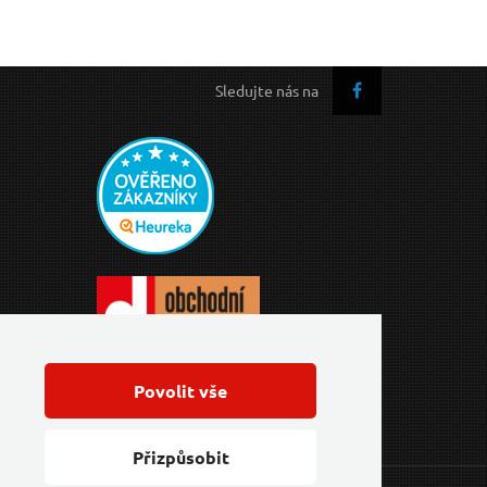
Sledujte nás na
Povolit vše
Přizpůsobit