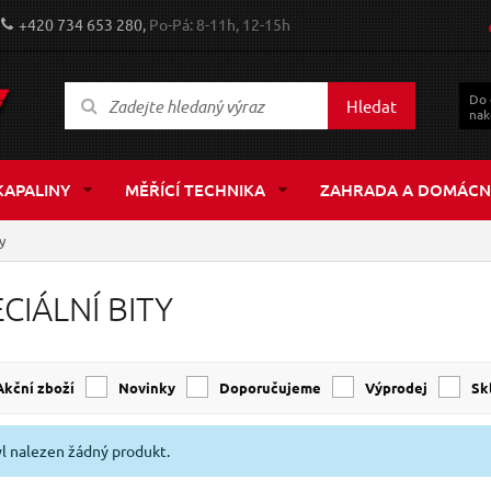
+420 734 653 280,
Po-Pá: 8-11h, 12-15h
Do
Hledat
nak
KAPALINY
MĚŘÍCÍ TECHNIKA
ZAHRADA A DOMÁCN
y
CIÁLNÍ BITY
Akční zboží
Novinky
Doporučujeme
Výprodej
s
l nalezen žádný produkt.