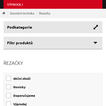
VÝPRODEJ
Stavební technika
Řezačky
Podkategorie
Filtr produktů
Cenové rozpětí
ŘEZAČKY
Výrobce
58 Kč
3 566 Kč
EXTOL-CRAFT
(6)
Akční zboží
GEKO
(6)
EXTOL-PREMIUM
(5)
Novinky
Doporučujeme
Výprodej