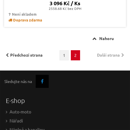
3 096 Kč / Ks
2558.68 Kč bez DPH
Není skladem
Doprava zdarma
Nahoru
Předchozí strana
Další strana
1
2
Sledujte nás na
E-shop
Auto-moto
Nářadí
Náplně a kapaliny