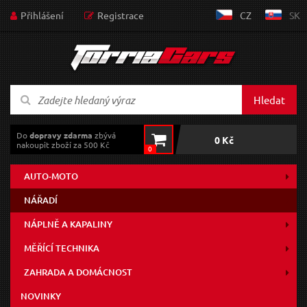
Přihlášení
Registrace
CZ
SK
Hledat
Do
dopravy zdarma
zbývá
0 Kč
nakoupit zboží za 500 Kč
0
AUTO-MOTO
NÁŘADÍ
NÁPLNĚ A KAPALINY
MĚŘÍCÍ TECHNIKA
ZAHRADA A DOMÁCNOST
NOVINKY