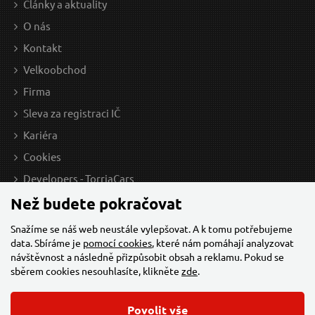
Články a aktuality
O nás
Kontakt
Velkoobchod
Firma
Sleva za registraci IČ
Kariéra
Cookies
Developers - TorriaCars
Než budete pokračovat
Snažíme se náš web neustále vylepšovat. A k tomu potřebujeme
data. Sbíráme je
pomocí cookies
, které nám pomáhají analyzovat
návštěvnost a následně přizpůsobit obsah a reklamu. Pokud se
sběrem cookies nesouhlasíte, klikněte
zde
.
Povolit vše