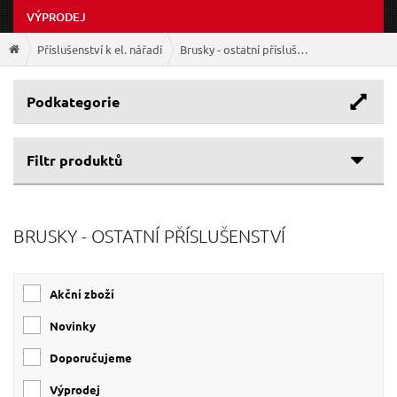
VÝPRODEJ
Příslušenství k el. nářadí
Brusky - ostatní příslušenství
Podkategorie
Filtr produktů
Cenové rozpětí
BRUSKY - OSTATNÍ PŘÍSLUŠENSTVÍ
Výrobce
11 Kč
1 099 Kč
EXTOL-PREMIUM
(130)
Akční zboží
EXTOL-CRAFT
(40)
GEKO
(22)
Novinky
EXTOL-INDUSTRIAL
(5)
Doporučujeme
EXTOL INDUSTRIAL
(3)
Výprodej
EXTOL PREMIUM
(3)