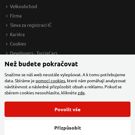
Velkoobchod
Firma
Sleva za registraci IČ
Kariéra
Cookies
Developers - TorriaCars
Než budete pokračovat
Snažíme se náš web neustále vylepšovat. A k tomu potřebujeme
data. Sbíráme je
pomocí cookies
, které nám pomáhají analyzovat
návštěvnost a následně přizpůsobit obsah a reklamu. Pokud se
sběrem cookies nesouhlasíte, klikněte
zde
.
Povolit vše
© 2026 Všechna práva vyhrazena,
Torriacars, s.r.o.
Feo.cz
Přizpůsobit
Změnit nastavení cookies