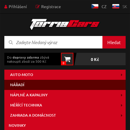
Přihlášení
Registrace
CZ
SK
Hledat
Do
dopravy zdarma
zbývá
0 Kč
nakoupit zboží za 500 Kč
0
AUTO-MOTO
NÁŘADÍ
NÁPLNĚ A KAPALINY
MĚŘÍCÍ TECHNIKA
ZAHRADA A DOMÁCNOST
NOVINKY