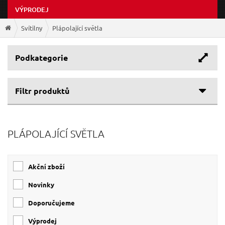
VÝPRODEJ
Svítilny
Plápolající světla
Podkategorie
Filtr produktů
Cenové rozpětí
PLÁPOLAJÍCÍ SVĚTLA
Výrobce
310 Kč
2 874 Kč
EXTOL-LIGHT
(4)
Akční zboží
EXTOL LIGHT
(1)
Novinky
Doporučujeme
Výprodej