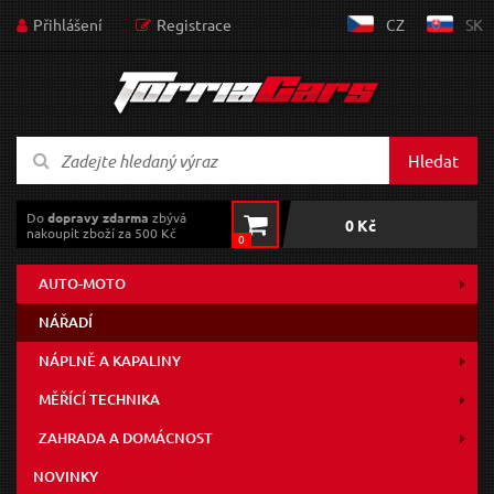
Přihlášení
Registrace
CZ
SK
Hledat
Do
dopravy zdarma
zbývá
0 Kč
nakoupit zboží za 500 Kč
0
AUTO-MOTO
NÁŘADÍ
NÁPLNĚ A KAPALINY
MĚŘÍCÍ TECHNIKA
ZAHRADA A DOMÁCNOST
NOVINKY