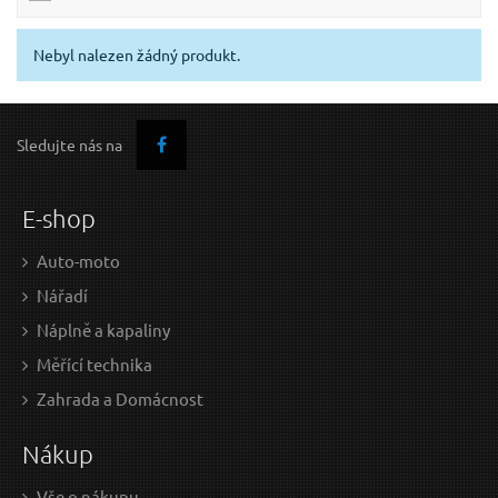
Nebyl nalezen žádný produkt.
Sledujte nás na
E-shop
Auto-moto
Nářadí
Náplně a kapaliny
Měřící technika
Zahrada a Domácnost
Nákup
Vše o nákupu