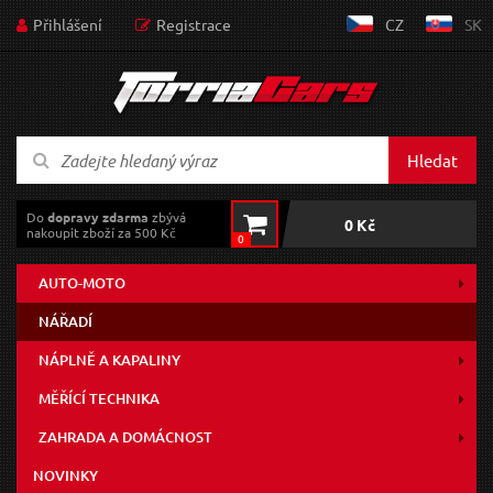
Přihlášení
Registrace
CZ
SK
Hledat
Do
dopravy zdarma
zbývá
0 Kč
nakoupit zboží za 500 Kč
0
AUTO-MOTO
NÁŘADÍ
NÁPLNĚ A KAPALINY
MĚŘÍCÍ TECHNIKA
ZAHRADA A DOMÁCNOST
NOVINKY