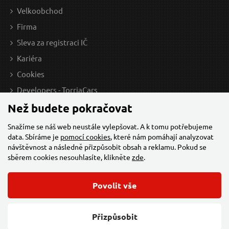
Velkoobchod
Firma
Sleva za registraci IČ
Kariéra
Cookies
Developers - TorriaCars
Než budete pokračovat
Snažíme se náš web neustále vylepšovat. A k tomu potřebujeme
data. Sbíráme je
pomocí cookies
, které nám pomáhají analyzovat
návštěvnost a následně přizpůsobit obsah a reklamu. Pokud se
sběrem cookies nesouhlasíte, klikněte
zde
.
Povolit vše
© 2026 Všechna práva vyhrazena,
Torriacars, s.r.o.
Feo.cz
Přizpůsobit
Změnit nastavení cookies