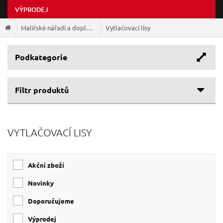
VÝPRODEJ
Malířské nářadí a doplňky
Vytlačovací lisy
Podkategorie
Filtr produktů
Cenové rozpětí
VYTLAČOVACÍ LISY
Výrobce
66 Kč
285 Kč
EXTOL-CRAFT
(5)
Akční zboží
EXTOL-PREMIUM
(2)
GEKO
(1)
Novinky
Doporučujeme
Výprodej