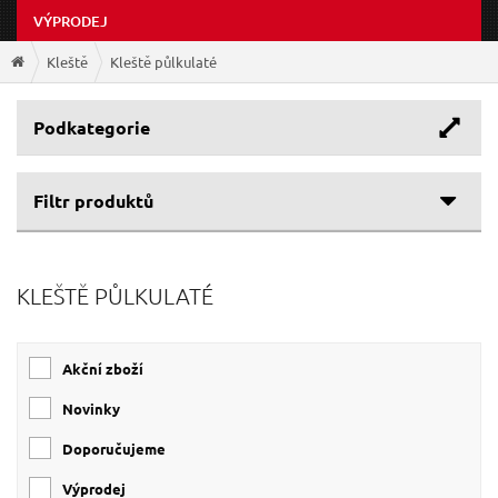
VÝPRODEJ
Kleště
Kleště půlkulaté
Podkategorie
Filtr produktů
Cenové rozpětí
KLEŠTĚ PŮLKULATÉ
Výrobce
61 Kč
325 Kč
EXTOL-PREMIUM
(10)
Akční zboží
EXTOL-CRAFT
(3)
Novinky
Doporučujeme
Výprodej