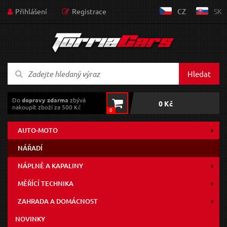
Přihlášení
Registrace
CZ
SK
Hledat
Do
dopravy zdarma
zbývá
0 Kč
nakoupit zboží za 500 Kč
0
AUTO-MOTO
NÁŘADÍ
NÁPLNĚ A KAPALINY
MĚŘÍCÍ TECHNIKA
ZAHRADA A DOMÁCNOST
NOVINKY