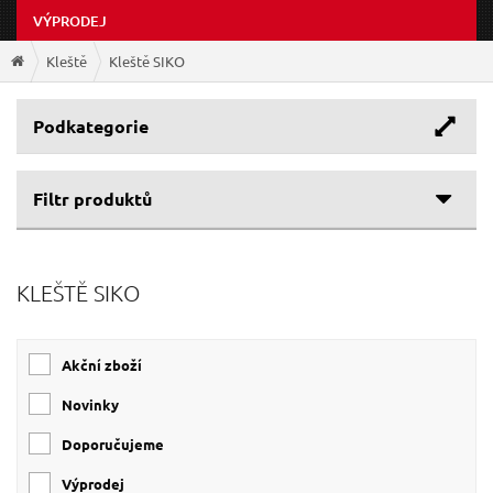
VÝPRODEJ
Kleště
Kleště SIKO
Podkategorie
Filtr produktů
Cenové rozpětí
KLEŠTĚ SIKO
Výrobce
61 Kč
699 Kč
EXTOL-PREMIUM
(11)
Akční zboží
EXTOL-CRAFT
(2)
Novinky
Doporučujeme
Výprodej