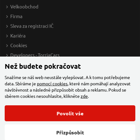
Velkoobchod
Firma
Sleva za registraci IČ
Kariéra
Cookies
Developers - TorriaCars
Než budete pokračovat
Snažíme se náš web neustále vylepšovat. A k tomu potřebujeme
data. Sbíráme je
pomocí cookies
, které nám pomáhají analyzovat
návštěvnost a následně přizpůsobit obsah a reklamu. Pokud se
sběrem cookies nesouhlasíte, klikněte
zde
.
Povolit vše
© 2026 Všechna práva vyhrazena,
Torriacars, s.r.o.
Feo.cz
Přizpůsobit
Změnit nastavení cookies