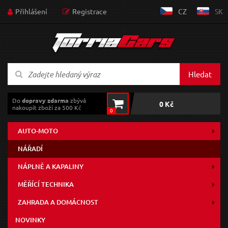
Přihlášení
Registrace
CZ
SK
Hledat
Do
dopravy zdarma
zbývá
0 Kč
nakoupit zboží za 500 Kč
0
AUTO-MOTO
NÁŘADÍ
NÁPLNĚ A KAPALINY
MĚŘÍCÍ TECHNIKA
ZAHRADA A DOMÁCNOST
NOVINKY