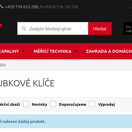
+420 734 653 280,
Po-Pá: 8-11h, 12-15h
Do
Hledat
nak
KAPALINY
MĚŘÍCÍ TECHNIKA
ZAHRADA A DOMÁCN
líče
UBKOVÉ KLÍČE
Akční zboží
Novinky
Doporučujeme
Výprodej
l nalezen žádný produkt.