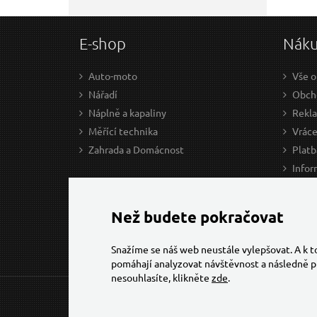
E-shop
Nák
Auto-moto
Vše o
Nářadí
Obcho
Náplně a kapaliny
Rekl
Měřící technika
Vráce
Zahrada a Domácnost
Platb
Infor
Prův
Ke st
Než budete pokračovat
Snažíme se náš web neustále vylepšovat. A k 
pomáhají analyzovat návštěvnost a následně p
nesouhlasíte, klikněte
zde
.
© 2026 Všechna práva vyhrazena,
Torriacars, s.r.o.