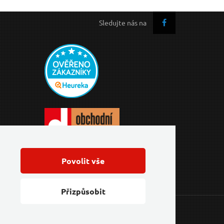
Sledujte nás na
Povolit vše
Přizpůsobit
Feo.cz