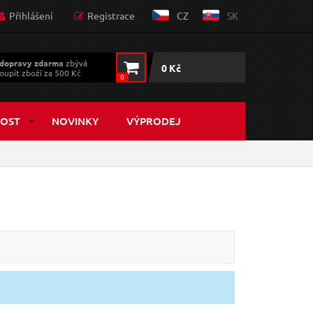
Přihlášení
Registrace
CZ
SK
dopravy zdarma
zbývá
0 Kč
oupit zboží za 500 Kč
0
OST
NOVINKY
VÝPRODEJ