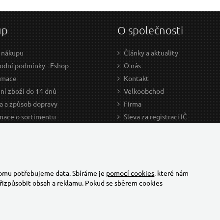
up
O společnosti
 nákupu
Články a aktuality
dní podmínky - Eshop
O nás
amace
Kontakt
ní zboží do 14 dnů
Velkoobchod
a a způsob dopravy
Firma
mace o sortimentu
Sleva za registraci IČ
odce nákupem
Kariéra
ažení
Cookies
Developers - TorriaCars
tomu potřebujeme data. Sbíráme je
pomocí cookies
, které nám
řizpůsobit obsah a reklamu. Pokud se sběrem cookies