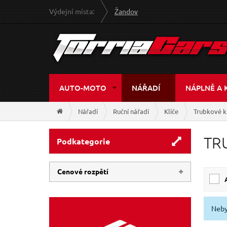
Výdejní místa:
Žandov
AUTO-MOTO
NÁŘADÍ
NÁPLNĚ A 
Nářadí
Ruční nářadí
Klíče
Trubkové k
TR
Podkategorie
Cenové rozpětí
12 Kč
385 Kč
Neby