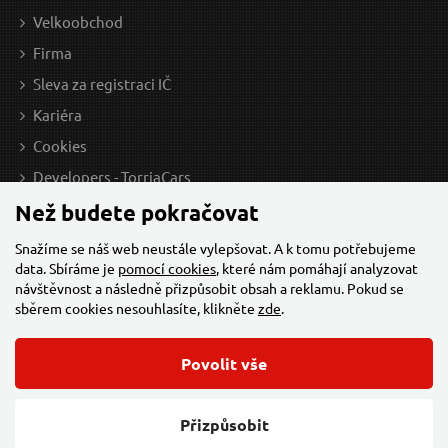
Velkoobchod
Firma
Sleva za registraci IČ
Kariéra
Cookies
Developers - TorriaCars
Než budete pokračovat
Snažíme se náš web neustále vylepšovat. A k tomu potřebujeme
data. Sbíráme je
pomocí cookies
, které nám pomáhají analyzovat
návštěvnost a následně přizpůsobit obsah a reklamu. Pokud se
sběrem cookies nesouhlasíte, klikněte
zde
.
Povolit vše
© 2026 Všechna práva vyhrazena,
Torriacars, s.r.o.
Feo.cz
Přizpůsobit
Změnit nastavení cookies