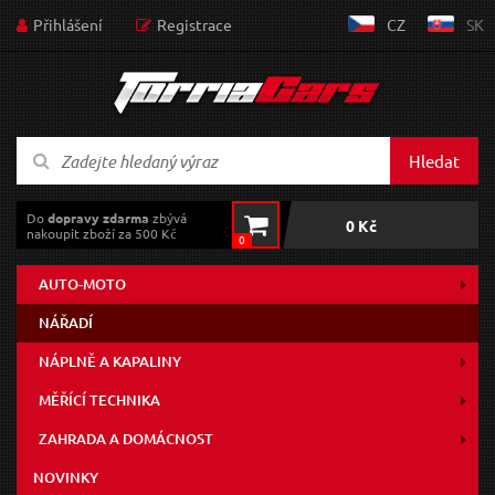
Přihlášení
Registrace
CZ
SK
Hledat
Do
dopravy zdarma
zbývá
0 Kč
nakoupit zboží za 500 Kč
0
AUTO-MOTO
NÁŘADÍ
NÁPLNĚ A KAPALINY
MĚŘÍCÍ TECHNIKA
ZAHRADA A DOMÁCNOST
NOVINKY