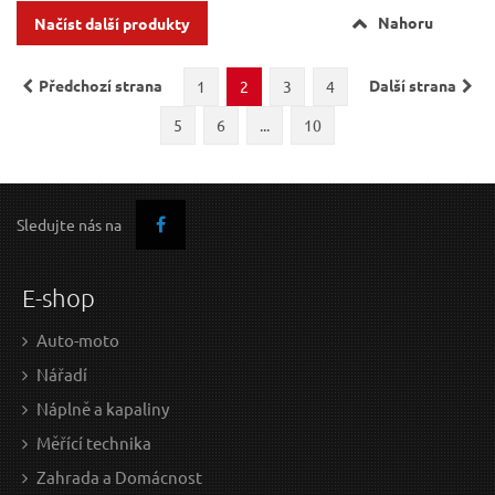
Nahoru
Načíst další produkty
Předchozí strana
Další strana
1
2
3
4
5
6
...
10
Sledujte nás na
E-shop
Auto-moto
Nářadí
Náplně a kapaliny
Měřící technika
Zahrada a Domácnost