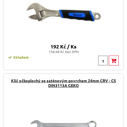
192 Kč / Ks
158.68 Kč bez DPH
Skladem
Klíč očkoplochý se saténovým povrchem 24mm CRV - CS
DIN3113A GEKO