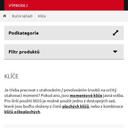
VÝPRODEJ
Ruční nářadí
Klíče
Podkategorie
Filtr produktů
Cenové rozpětí
KLÍČE
Výrobce
12 Kč
3 633 Kč
EXTOL-PREMIUM
(55)
Je třeba pracovat s utahováním / povolováním šroubů na určitý
utahovací moment? Pokud ano, jsou
momentové klíče
jasná volba.
GEKO
(37)
Pro širší použití klíčů je možné použít jednu z dostupných sad,
QUATROS
(13)
které jsou buďto složeny z čistě
plochých klíčů
, nebo z kombinace
NAREX
(12)
klíčů očkoplochých
.
EXTOL-CRAFT
(6)
YATO
(5)