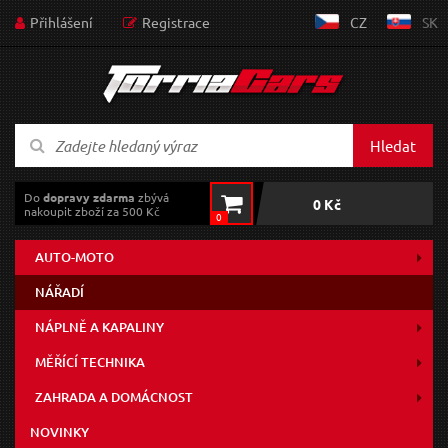
Přihlášení
Registrace
CZ
SK
Hledat
Do
dopravy zdarma
zbývá
0 Kč
nakoupit zboží za 500 Kč
0
AUTO-MOTO
NÁŘADÍ
NÁPLNĚ A KAPALINY
MĚŘÍCÍ TECHNIKA
ZAHRADA A DOMÁCNOST
NOVINKY