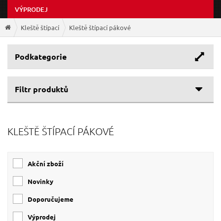
VÝPRODEJ
Kleště štípací
Kleště štípací pákové
Podkategorie
Filtr produktů
Cenové rozpětí
KLEŠTĚ ŠTÍPACÍ PÁKOVÉ
Výrobce
353 Kč
1 289 Kč
EXTOL-PREMIUM
(8)
Akční zboží
EXTOL-CRAFT
(3)
GEKO
(3)
Novinky
Doporučujeme
Výprodej