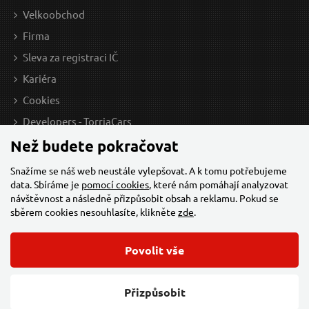
Velkoobchod
Firma
Sleva za registraci IČ
Kariéra
Cookies
Developers - TorriaCars
Než budete pokračovat
Snažíme se náš web neustále vylepšovat. A k tomu potřebujeme
data. Sbíráme je
pomocí cookies
, které nám pomáhají analyzovat
návštěvnost a následně přizpůsobit obsah a reklamu. Pokud se
sběrem cookies nesouhlasíte, klikněte
zde
.
Povolit vše
© 2026 Všechna práva vyhrazena,
Torriacars, s.r.o.
Feo.cz
Přizpůsobit
Změnit nastavení cookies