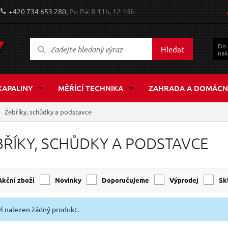
+420 734 653 280,
Po-Pá: 8-11h, 12-15h
Do
Hledat
nak
KAPALINY
MĚŘÍCÍ TECHNIKA
ZAHRADA A DOMÁCN
Žebříky, schůdky a podstavce
BŘÍKY, SCHŮDKY A PODSTAVCE
Akční zboží
Novinky
Doporučujeme
Výprodej
s
l nalezen žádný produkt.