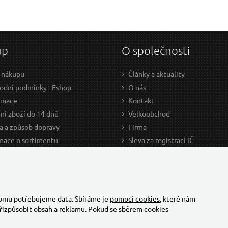
up
O společnosti
 nákupu
Články a aktuality
dní podmínky - Eshop
O nás
amace
Kontakt
ní zboží do 14 dnů
Velkoobchod
a a způsob dopravy
Firma
mace o sortimentu
Sleva za registraci IČ
odce nákupem
Kariéra
ažení
Cookies
Developers - TorriaCars
tomu potřebujeme data. Sbíráme je
pomocí cookies
, které nám
řizpůsobit obsah a reklamu. Pokud se sběrem cookies