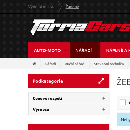
Výdejní místa:
Žandov
AUTO-MOTO
NÁŘADÍ
NÁPLNĚ A 
Nářadí
Ruční nářadí
Stavební technika
ŽE
Podkategorie
Cenové rozpětí
Výrobce
719 Kč
5 260 Kč
Neby
EXTOL-PREMIUM
(1)
GEKO
(1)