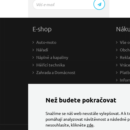
E-shop
Nák
Auto-moto
Vše o
Nářadí
Obcho
Náplně a kapaliny
Rekl
Měřící technika
Vráce
Zahrada a Domácnost
Platb
Infor
Prův
Ke st
Než budete pokračovat
Snažíme se náš web neustále vylepšovat. A k 
pomáhají analyzovat návštěvnost a následně p
nesouhlasíte, klikněte
zde
.