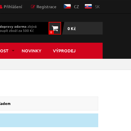
Přihlášení
Registrace
CZ
SK
dopravy zdarma
zbývá
0 Kč
oupit zboží za 500 Kč
0
OST
NOVINKY
VÝPRODEJ
kladem