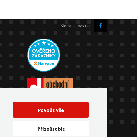
Sledujte nás na
Povolit vše
Přizpůsobit