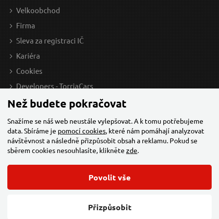
Velkoobchod
Firma
Sleva za registraci IČ
Kariéra
Cookies
Developers - TorriaCars
Než budete pokračovat
Snažíme se náš web neustále vylepšovat. A k tomu potřebujeme
data. Sbíráme je
pomocí cookies
, které nám pomáhají analyzovat
návštěvnost a následně přizpůsobit obsah a reklamu. Pokud se
sběrem cookies nesouhlasíte, klikněte
zde
.
Povolit vše
© 2026 Všechna práva vyhrazena,
Torriacars, s.r.o.
Feo.cz
Přizpůsobit
Změnit nastavení cookies