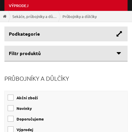
VÝPRODEJ
Sekáče, průbojníky a důlčíky
Průbojníky a důlčíky
Podkategorie
Filtr produktů
Cenové rozpětí
PRŮBOJNÍKY A DŮLČÍKY
106 Kč
405 Kč
Akční zboží
Novinky
Doporučujeme
Výprodej