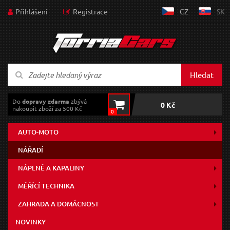
Přihlášení
Registrace
CZ
SK
Hledat
Do
dopravy zdarma
zbývá
0 Kč
nakoupit zboží za 500 Kč
0
AUTO-MOTO
NÁŘADÍ
NÁPLNĚ A KAPALINY
MĚŘÍCÍ TECHNIKA
ZAHRADA A DOMÁCNOST
NOVINKY