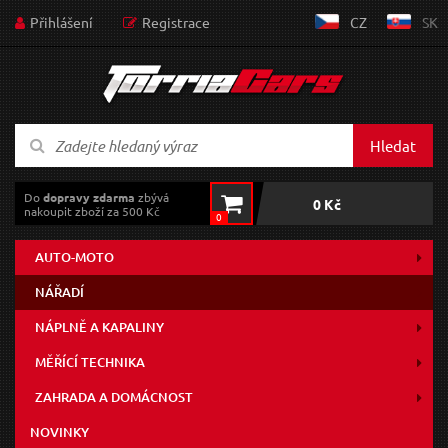
Přihlášení
Registrace
CZ
SK
Hledat
Do
dopravy zdarma
zbývá
0 Kč
nakoupit zboží za 500 Kč
0
AUTO-MOTO
NÁŘADÍ
NÁPLNĚ A KAPALINY
MĚŘÍCÍ TECHNIKA
ZAHRADA A DOMÁCNOST
NOVINKY