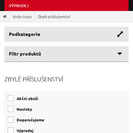
VÝPRODEJ
Vodo-topo
Zbylé příslušenství
Podkategorie
Filtr produktů
Cenové rozpětí
ZBYLÉ PŘÍSLUŠENSTVÍ
245 Kč
990 Kč
Akční zboží
Novinky
Doporučujeme
Výprodej