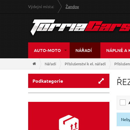
Výdejní místa:
Žandov
AUTO-MOTO
NÁŘADÍ
NÁPLNĚ A 
Nářadí
Příslušenství k el. nářadí
Příslušen
ŘE
Podkategorie
Neby