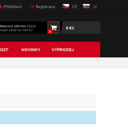
Přihlášení
Registrace
CZ
SK
dopravy zdarma
zbývá
0 Kč
oupit zboží za 500 Kč
0
OST
NOVINKY
VÝPRODEJ