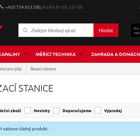
+420 734 653 280,
Po-Pá: 8-11h, 12-15h
Do
Hledat
nak
KAPALINY
MĚŘÍCÍ TECHNIKA
ZAHRADA A DOMÁCN
ství pro pily
Řezací stanice
ZACÍ STANICE
Akční zboží
Novinky
Doporučujeme
Výprodej
l nalezen žádný produkt.