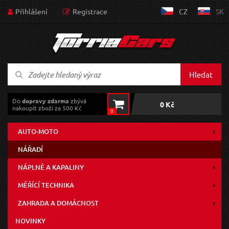
Přihlášení
Registrace
CZ
SK
Hledat
Do
dopravy zdarma
zbývá
0 Kč
nakoupit zboží za 500 Kč
0
AUTO-MOTO
NÁŘADÍ
NÁPLNĚ A KAPALINY
MĚŘÍCÍ TECHNIKA
ZAHRADA A DOMÁCNOST
NOVINKY