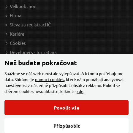
Velkoobchod
Firma
Sleva za registraci IČ
Kariéra
Cookies
Developers - TorriaCars
Než budete pokračovat
Snažíme se náš web neustále vylepšovat. A k tomu potřebujeme
data. Sbíráme je
pomocí cookies
, které nám pomáhají analyzovat
návštěvnost a následně přizpůsobit obsah a reklamu. Pokud se
sběrem cookies nesouhlasíte, klikněte
zde
.
Povolit vše
© 2026 Všechna práva vyhrazena,
Torriacars, s.r.o.
Feo.cz
Přizpůsobit
Změnit nastavení cookies