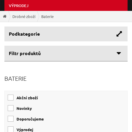
VÝPRODEJ
Drobné zboží
Baterie
Podkategorie
Filtr produktů
Cenové rozpětí
BATERIE
Výrobce
21 Kč
280 Kč
EXTOL-LIGHT
(7)
Akční zboží
EXTOL-ENERGY
(4)
EXTOL ENERGY
(1)
Novinky
EXTOL LIGHT
(1)
Doporučujeme
Výprodej