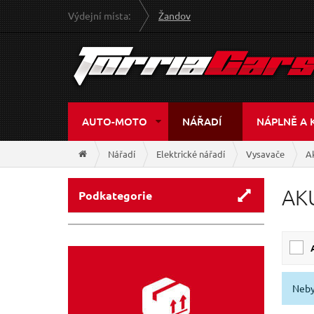
Výdejní místa:
Žandov
AUTO-MOTO
NÁŘADÍ
NÁPLNĚ A 
Nářadí
Elektrické nářadí
Vysavače
A
AK
Podkategorie
Neby