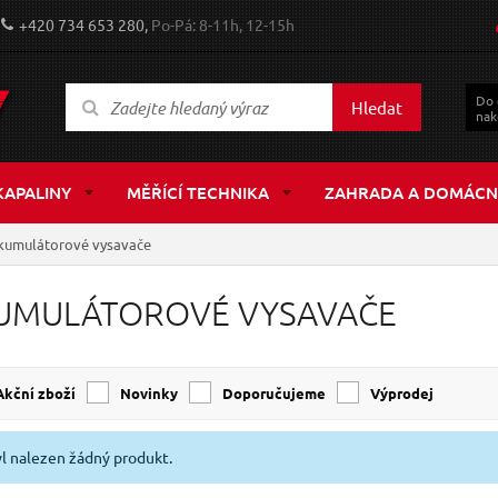
+420 734 653 280,
Po-Pá: 8-11h, 12-15h
Do
Hledat
nak
KAPALINY
MĚŘÍCÍ TECHNIKA
ZAHRADA A DOMÁCN
kumulátorové vysavače
UMULÁTOROVÉ VYSAVAČE
Akční zboží
Novinky
Doporučujeme
Výprodej
l nalezen žádný produkt.