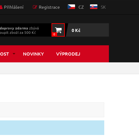
Přihlášení
Registrace
CZ
SK
dopravy zdarma
zbývá
0 Kč
oupit zboží za 500 Kč
0
OST
NOVINKY
VÝPRODEJ