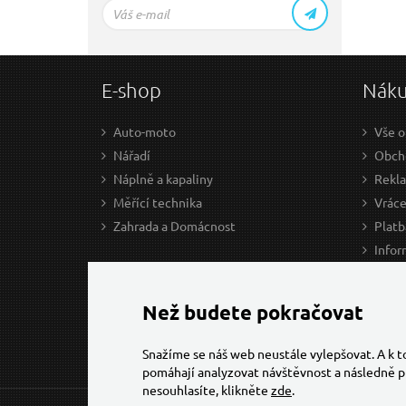
E-shop
Nák
Auto-moto
Vše o
Nářadí
Obcho
Náplně a kapaliny
Rekl
Měřící technika
Vráce
Zahrada a Domácnost
Platb
Infor
Prův
Ke st
Než budete pokračovat
Snažíme se náš web neustále vylepšovat. A k 
pomáhají analyzovat návštěvnost a následně p
nesouhlasíte, klikněte
zde
.