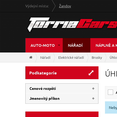
Výdejní místa:
Žandov
AUTO-MOTO
NÁŘADÍ
NÁPLNĚ A 
Nářadí
Elektrické nářadí
Brusky
Úhlo
ÚH
Podkategorie
Cenové rozpětí
Jmenovitý příkon
1 840 Kč
2 350 Kč
Neby
720 W
950 W