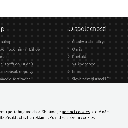
up
O společnosti
 nákupu
Články a aktuality
dní podmínky - Eshop
O nás
amace
Kontakt
ní zboží do 14 dnů
Velkoobchod
a a způsob dopravy
Firma
mace o sortimentu
Sleva za registraci IČ
odce nákupem
Kariéra
ažení
Cookies
Developers - TorriaCars
tomu potřebujeme data. Sbíráme je
pomocí cookies
, které nám
řizpůsobit obsah a reklamu. Pokud se sběrem cookies