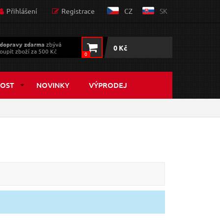
Přihlášení
Registrace
CZ
SK
dopravy zdarma
zbývá
0 Kč
oupit zboží za 500 Kč
0
OST
NOVINKY
VÝPRODEJ