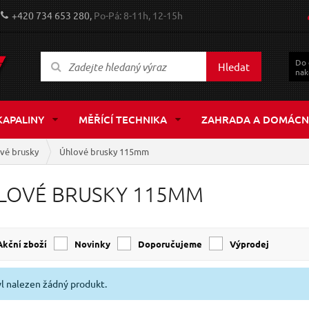
+420 734 653 280,
Po-Pá: 8-11h, 12-15h
Do
Hledat
nak
KAPALINY
MĚŘÍCÍ TECHNIKA
ZAHRADA A DOMÁCN
vé brusky
Úhlové brusky 115mm
LOVÉ BRUSKY 115MM
Akční zboží
Novinky
Doporučujeme
Výprodej
l nalezen žádný produkt.