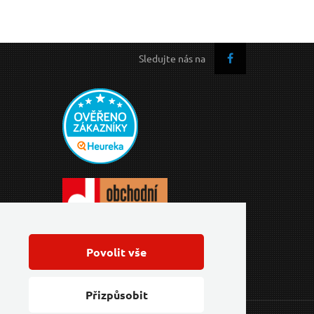
Sledujte nás na
Povolit vše
Přizpůsobit